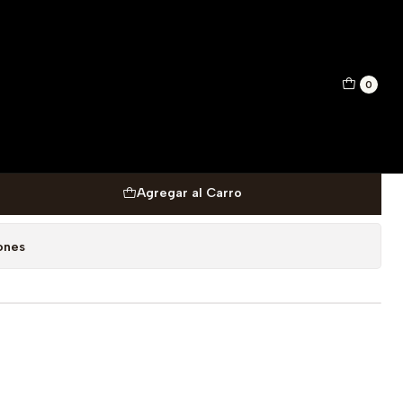
DT 50 ML
0
A NICHE EVA UNISEX EDT
Agregar al Carro
ones