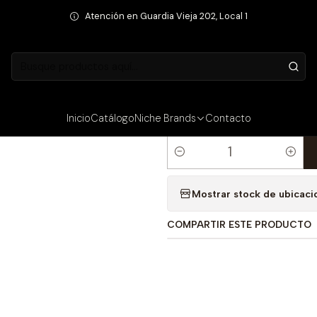
ragancias
Fragancias Unisex
PERFUME CASA NICHE EVA UNISEX E
Atención en Guardia Vieja 202, Local 1
PRECIO INTERNET
|
PERFUME CAS
50 ML
Inicio
Catálogo
Niche Brands
Contacto
Cantidad
Mostrar stock de ubicaci
COMPARTIR ESTE PRODUCTO