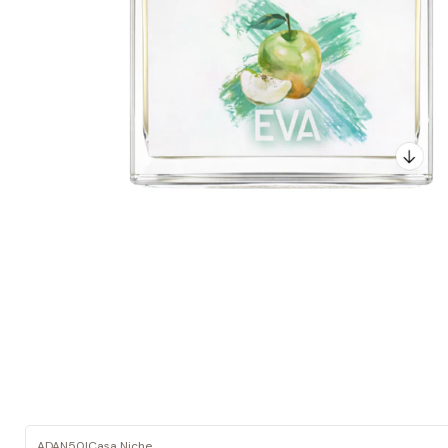
ADAN50
|
Casa Niche