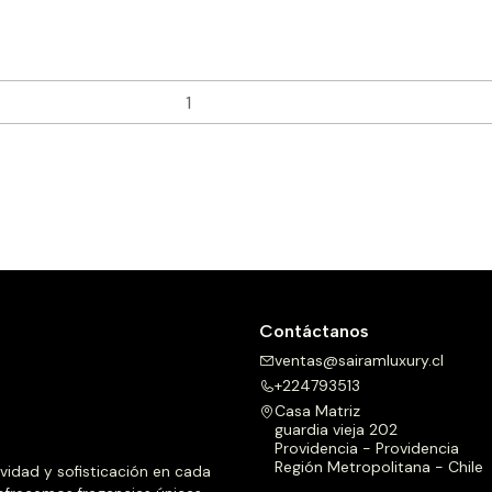
Contáctanos
ventas@sairamluxury.cl
+224793513
Casa Matriz
guardia vieja 202
Providencia - Providencia
Región Metropolitana - Chile
ividad y sofisticación en cada