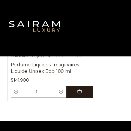
IMAGINAIRESLIQUIDE
|
Liquides Imaginaires
Perfume Liquides Imaginaires
Liquide Unisex Edp 100 ml
$141.900
Cantidad