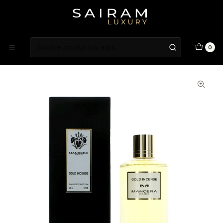
Atención en Guardia Vieja 202, Local 1
Inicio
Fragancias
Fragancias Unisex
Perfume Mancera Gold Incense Unisex Edp 120 ml
0