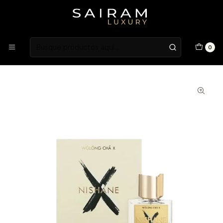
Atención en Guardia Vieja 202, Local 1
Inicio
Fragancias
Fragancias Unisex
PERFUME NISHANE WULONG CHA UNISEX EXTRAIT DE
0
PARFUM 50 ML