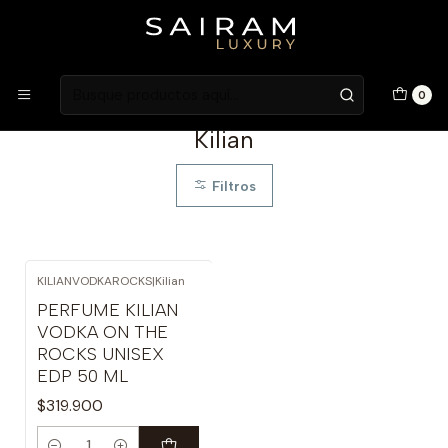
Atención en Guardia Vieja 202, Local 1
Inicio
Niche Brands
Kilian
0
Kilian
Filtros
KILIANVODKAROCKS
|
Kilian
PERFUME KILIAN
VODKA ON THE
ROCKS UNISEX
EDP 50 ML
$319.900