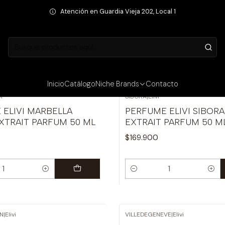
Inicio
Niche Brands
Elivi
Atención en Guardia Vieja 202, Local 1
Elivi
Inicio
Catálogo
Niche Brands
Contacto
vi
SIBORA
|
Elivi
 ELIVI MARBELLA
PERFUME ELIVI SIBORA
XTRAIT PARFUM 50 ML
EXTRAIT PARFUM 50 M
$169.900
Cantidad
EN
|
Elivi
VILLEDEGENEVE
|
Elivi