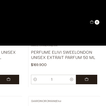
0
Filtros
SWEETLONDON
|
Elivi
 UNISEX
PERFUME ELIVI SWEELONDON
L
UNISEX EXTRAIT PARFUM 50 ML
$169.900
Cantidad
GIARDINOROMANI
|
Elivi