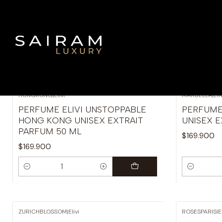
HONGKONG
|
Elivi
MARBELLA
|
Eli
PERFUME ELIVI UNSTOPPABLE
PERFUME
HONG KONG UNISEX EXTRAIT
UNISEX E
PARFUM 50 ML
$169.900
$169.900
Cantidad
Cantidad
ZURICHBLOSSOM
|
Elivi
ROSESPARISI