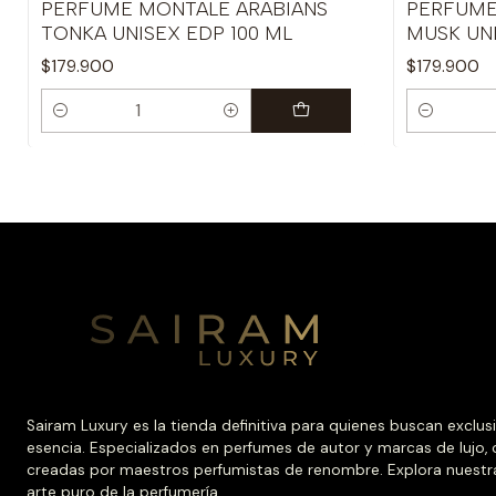
PERFUME MONTALE ARABIANS
PERFUME
TONKA UNISEX EDP 100 ML
MUSK UNI
$179.900
$179.900
Cantidad
Cantidad
Sairam Luxury es la tienda definitiva para quienes buscan exclus
esencia. Especializados en perfumes de autor y marcas de lujo,
creadas por maestros perfumistas de renombre. Explora nuestr
arte puro de la perfumería.