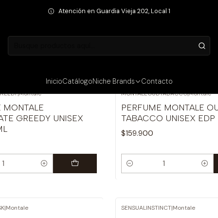
Inicio
Niche Brands
Montale
Atención en Guardia Vieja 202, Local 1
Montale
Inicio
Catálogo
Niche Brands
Contacto
REEDY
|
Montale
MONTALEOUDTABACCO
|
Montale
 MONTALE
PERFUME MONTALE O
TE GREEDY UNISEX
TABACCO UNISEX EDP 
ML
$159.900
Cantidad
SK
|
Montale
SENSUALINSTINCT
|
Montale