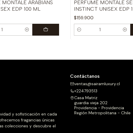
 MONTALE ARABIANS
PERFUME MONTALE SE
SEX EDP 100 ML
INSTINCT UNISEX EDP 
$159.900
Cantidad
Contáctanos
ventas@sairamluxury.cl
+224793513
Casa Matriz
guardia vieja 202
Providencia - Providencia
Región Metropolitana - Chile
ividad y sofisticación en cada
 ofrecemos fragancias únicas
as colecciones y descubre el