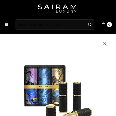
Atención en Guardia Vieja 202, Local 1
Inicio
Fragancias
Fragancias Unisex
Perfume Amouage Travel Sprays Mujer 3 X 10 ml Estuche
0