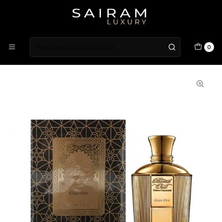
Atención en Guardia Vieja 202, Local 1
Inicio
Fragancias
Fragancias Unisex
Perfume Blend Oud Gold Oud Unisex Edp 60 ml
0