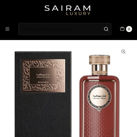
Atención en Guardia Vieja 202, Local 1
Inicio
Fragancias
Fragancias Unisex
PERFUME BOSHARA AMBER BOUQUET UNISEX EDP 80 ML
0