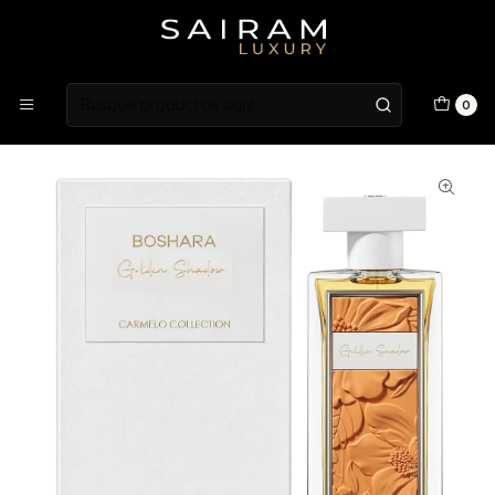
Atención en Guardia Vieja 202, Local 1
Inicio
Fragancias
Fragancias Femeninas
PERFUME BOSHARA GOLDEN SHADOW MUJER EDP 80 ML
0