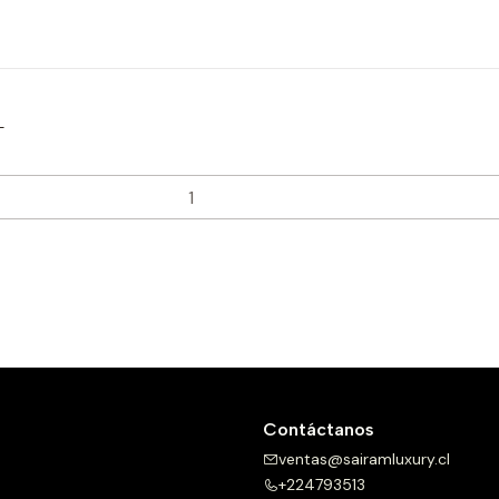
L
Contáctanos
ventas@sairamluxury.cl
+224793513