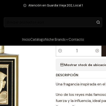
gancias
Fragancias Unisex
PERFUME BOSHARA RAMSESII UNISEX E
Atención en Guardia Vieja 202, Local 1
PRECIO INTERNET
|
PERFUME BOS
EDP 100 ML
Inicio
Catálogo
Niche Brands
Contacto
Cantidad
Mostrar stock de ubicaci
DESCRIPCIÓN
Una fragancia inspirada en el
Uno de los reyes más famoso
fuerza y ​​la influencia, ide