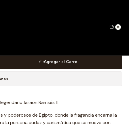
DP 100 ML
0
HARA RAMSESII UNISEX
Agregar al Carro
ones
 legendario faraón Ramsés II.
s y poderosos de Egipto, donde la fragancia encarna la
al para la persona audaz y carismática que se mueve con