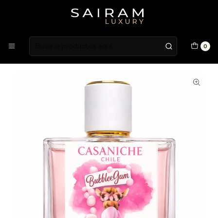
Atención en Guardia Vieja 202, Local 1
Inicio
Fragancias
Fragancias Unisex
PERFUME CASA NICHE BUBBLE GUM UNISEX EDT 50 ML
0