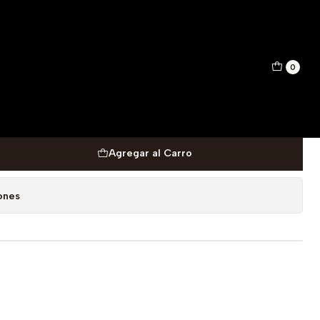
EXTRAIT PARFUM 50 ML
0
VI UNSTOPPABLE HONG
 EXTRAIT PARFUM 50 ML
Agregar al Carro
ones