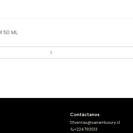
M 50 ML
Contáctanos
ventas@sairamluxury.cl
+224793513