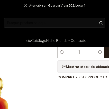
gancias Unisex
PERFUME ELIVI UNSTOPPABLE HONG KONG UNISEX 
Atención en Guardia Vieja 202, Local 1
PRECIO INTERNET
|
PERFUME ELI
KONG UNISEX
Inicio
Catálogo
Niche Brands
Contacto
Cantidad
Mostrar stock de ubicaci
COMPARTIR ESTE PRODUCTO