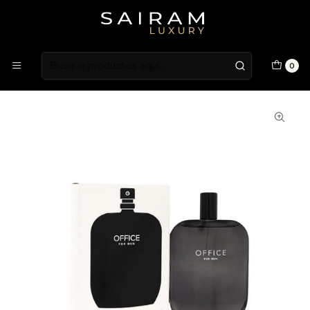
Atención en Guardia Vieja 202, Local 1
Inicio
Fragancias
Fragancias Femeninas
Perfume Jeremy Fragrance One Office Hombre Edp 100 Ml
0