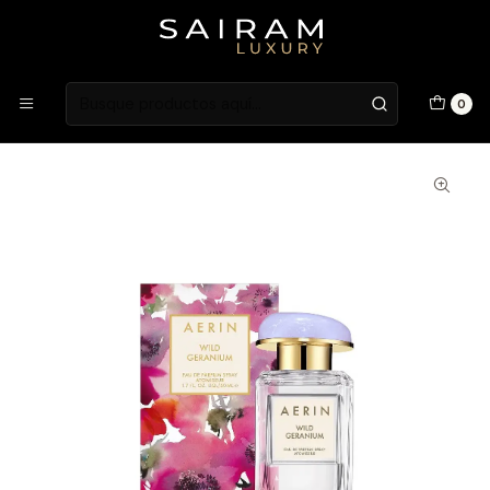
Atención en Guardia Vieja 202, Local 1
Inicio
Fragancias
Fragancias Femeninas
Perfume Wild Geranium Aerin Mujer Edp 100 ml
0