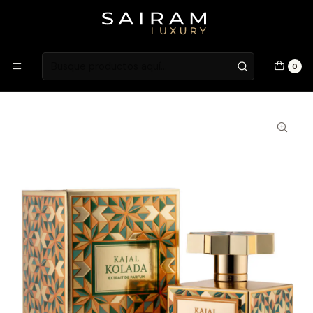
Atención en Guardia Vieja 202, Local 1
Inicio
Fragancias
Fragancias Unisex
PERFUME KAJAL KOLADA UNISEX EXTRAIT DE PARFUM 100
0
ML