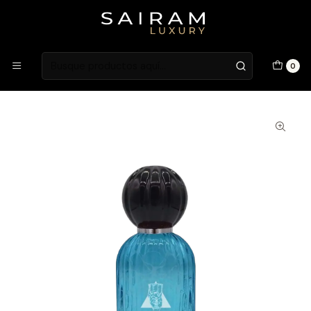
Atención en Guardia Vieja 202, Local 1
Inicio
Fragancias
Fragancias Unisex
Perfume Les Folies Du Parfum Acqua Tofana Unisex Edp 100
0
ml