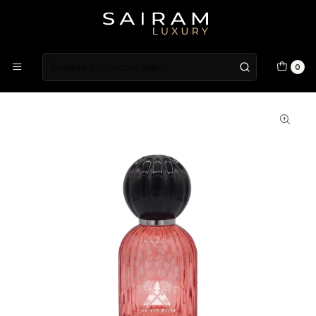
Atención en Guardia Vieja 202, Local 1
Inicio
Fragancias
Fragancias Unisex
Perfume Les Folies Du Parfum Palais Rose Unisex Edp 100 ml
0