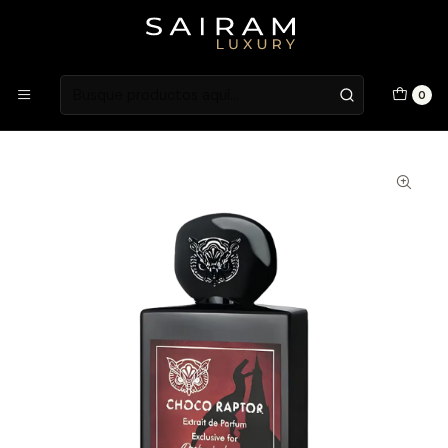
Atención en Guardia Vieja 202, Local 1
Inicio
Niche Brands
Lorenzo Pazzaglia
PERFUME LORENZO PAZZAGLIA CHOCO RAPTOR UNISEX
0
EXTRAIT DE PARFUM 50 ML