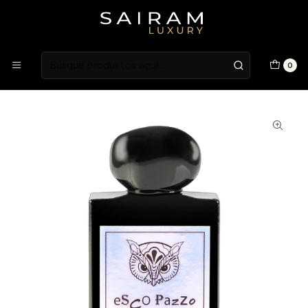
Atención en Guardia Vieja 202, Local 1
Inicio
Fragancias
Fragancias Unisex
Perfume Lorenzo Pazzaglia Esco Pazzo Unisex Extrait De
0
Parfum 50 ml