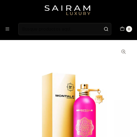
Atención en Guardia Vieja 202, Local 1
Inicio
Fragancias
Fragancias Unisex
PERFUME MONTALE CRAZY IN LOVE UNISEX EDP 100 ML
0