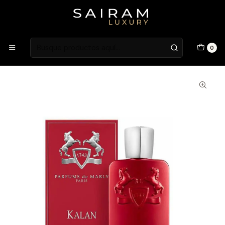
Atención en Guardia Vieja 202, Local 1
Inicio
Fragancias
Fragancias Unisex
Perfume Parfums De Marly Kalan Unisex Edp 125 ml
0