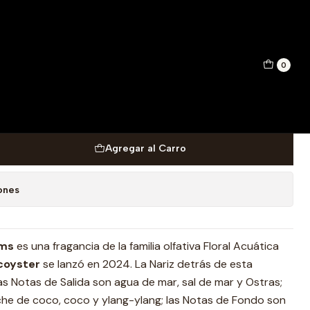
e Parfum 50 ml
0
 Cocoyster Unisex Extrait De
Agregar al Carro
ones
ums
es una fragancia de la familia olfativa Floral Acuática
coyster
se lanzó en 2024. La Nariz detrás de esta
 Las Notas de Salida son agua de mar, sal de mar y Ostras;
che de coco, coco y ylang-ylang; las Notas de Fondo son