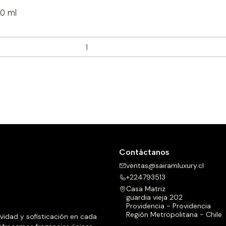
50 ml
Contáctanos
ventas@sairamluxury.cl
+224793513
Casa Matriz
guardia vieja 202
Providencia - Providencia
Región Metropolitana - Chile
ividad y sofisticación en cada