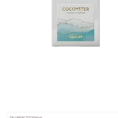
SALUMSALTI50
|
Salum