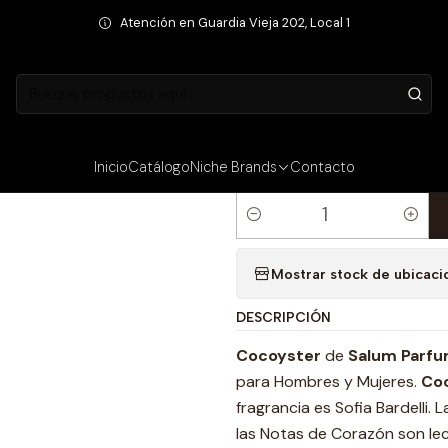
ias
Fragancias Unisex
Perfume Salum Cocoyster Unisex Extrait D
Atención en Guardia Vieja 202, Local 1
PRECIO INTERNET
|
Perfume Salum
Parfum 50 ml
Inicio
Catálogo
Niche Brands
Contacto
Cantidad
Mostrar stock de ubicaci
DESCRIPCIÓN
Cocoyster
de
Salum Parf
para Hombres y Mujeres.
Co
fragrancia es Sofia Bardelli.
las Notas de Corazón son le