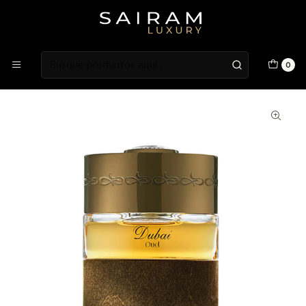
Atención en Guardia Vieja 202, Local 1
Inicio
Niche Brands
The Spirit of Dubai
PERFUME SPIRIT OF DUBAI OUD UNISEX PARFUM 50 ML
0