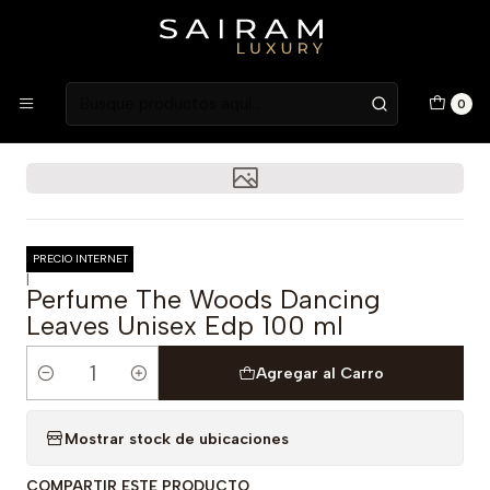
Atención en Guardia Vieja 202, Local 1
Inicio
Fragancias
Fragancias Unisex
Perfume The Woods Dancing Leaves Unisex Edp 100 ml
0
PRECIO INTERNET
|
Perfume The Woods Dancing
Leaves Unisex Edp 100 ml
Agregar al Carro
Cantidad
Mostrar stock de ubicaciones
COMPARTIR ESTE PRODUCTO