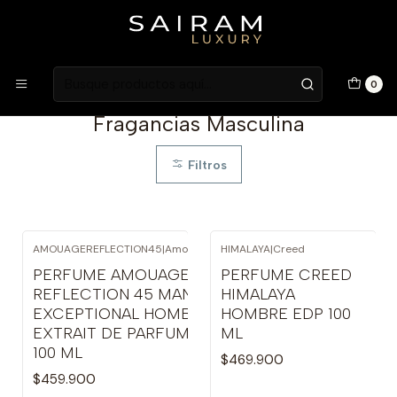
Atención en Guardia Vieja 202, Local 1
Inicio
Fragancias
Fragancias Masculina
0
Fragancias Masculina
Filtros
AMOUAGEREFLECTION45
|
Amouage
HIMALAYA
|
Creed
PERFUME AMOUAGE
PERFUME CREED
REFLECTION 45 MAN
HIMALAYA
EXCEPTIONAL HOMBRE
HOMBRE EDP 100
EXTRAIT DE PARFUM
ML
100 ML
$469.900
$459.900