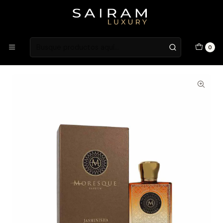
Atención en Guardia Vieja 202, Local 1
Inicio
Fragancias
Fragancias Unisex
Perfume Moresque Jasminisha Unisex Edp 75 ml
0