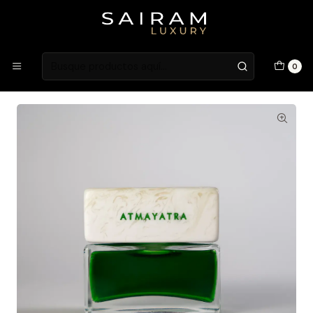
Atención en Guardia Vieja 202, Local 1
Inicio
Fragancias
Fragancias Unisex
Perfume Spiritica Atmayatra Unisex Extracto 50 ml
0