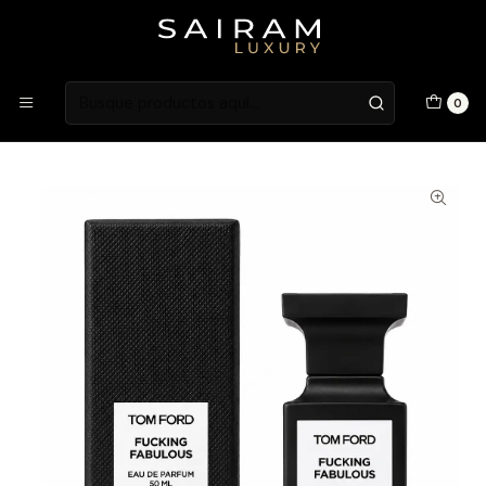
Atención en Guardia Vieja 202, Local 1
Inicio
Fragancias
Fragancias Unisex
PERFUME TOM FORD FUCKING FABOLOUS UNISEX EDP 50
0
ML